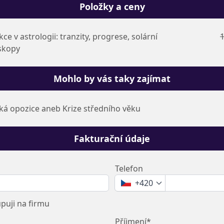
Položky a ceny
ce v astrologii: tranzity, progrese, solární
1
skopy
Mohlo by vás taky zajímat
á opozice aneb Krize středního věku
Fakturační údaje
Telefon
+420
uji na firmu
Příjmení*