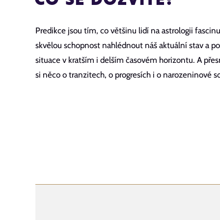
Predikce jsou tím, co většinu lidí na astrologii fascin
skvělou schopnost nahlédnout náš aktuální stav a po
situace v kratším i delším časovém horizontu. A př
si něco o tranzitech, o progresích i o narozeninové so