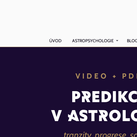
ÚVOD
ASTROPSYCHOLOGIE
BLO
VIDEO + PD
Predik
v astrol
tranzity, progrese, s