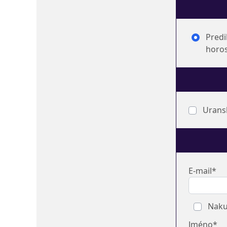
Predik
horo
Uransk
E-mail*
Nakup
Jméno*