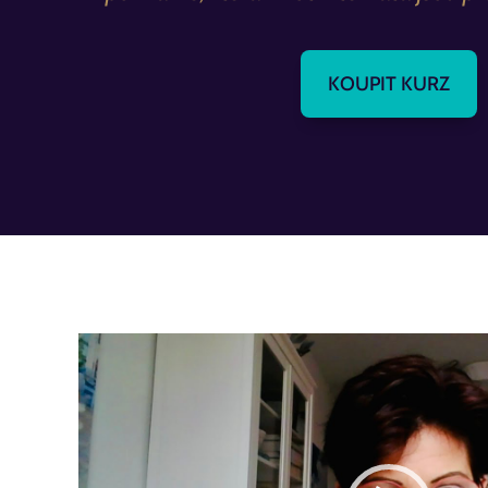
KOUPIT KURZ
Video
přehrávač
▶
Pro zobrazení YouTube videa je nutný souhlas s