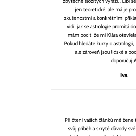
zbytečně složitých výrazů. Líbí s
jen teoretické, ale má je p
zkušenostmi a konkrétními příkl
vidí, jak se astrologie promítá d
mám pocit, že mi Klára otevřel
Pokud hledáte kurzy o astrologii,
ale zároveň jsou lidské a po
doporučuju
Iva
Při čtení vašich článků mě žene 
svůj příběh a skryté důvody své