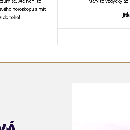
ozumíte. Ale není to
Kláry to vždycky až
 svého horoskopu a mít
Jit
e do toho!
VÁ