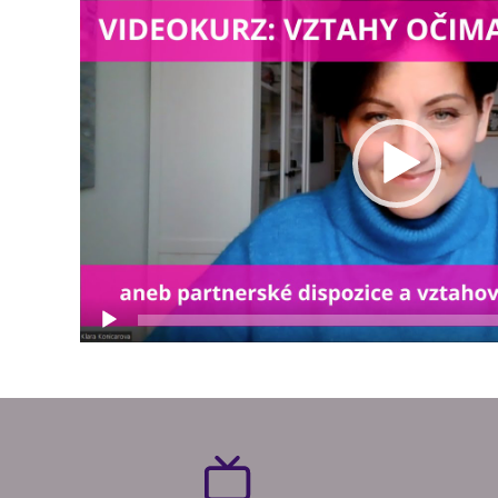
přehrávač
▶
Pro zobrazení YouTube videa je nutný souhlas s
Přijmout a zobrazit