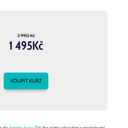
2 990 Kč
1 495Kč
KOUPIT KURZ
ka dle
denního kurzu ČNB
. Pro platbu převodem je mezinárodní