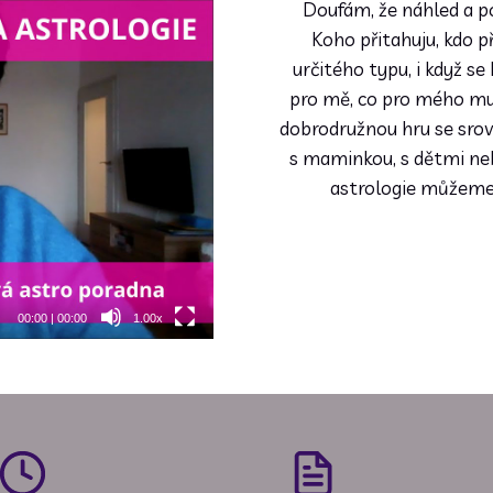
Doufám, že náhled a po
Koho přitahuju, kdo p
určitého typu, i když s
pro mě, co pro mého mu
 Marketing cookies.
dobrodružnou hru se sro
s maminkou, s dětmi neb
astrologie můžeme 
00:00
|
00:00
1.00x