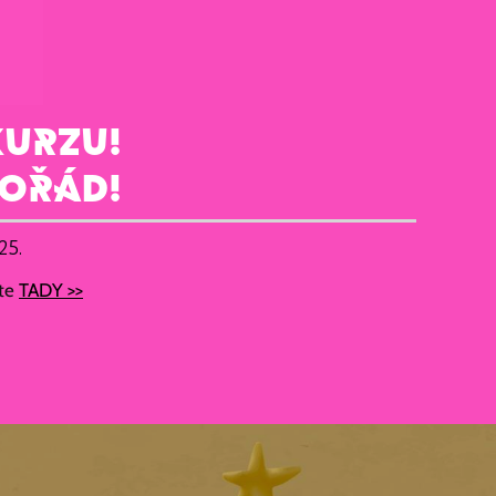
KURZU!
pořád!
25.
ete
TADY >>