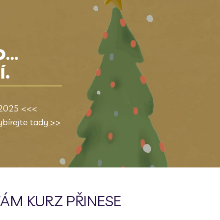
...
Í.
2.2025 <<<
ybírejte
tady
>>
ÁM KURZ PŘINESE