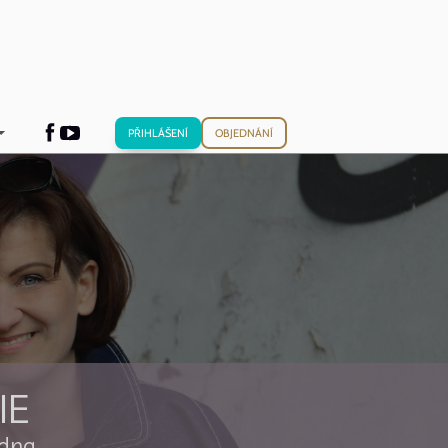
PŘIHLÁŠENÍ
OBJEDNÁNÍ
IE
adna