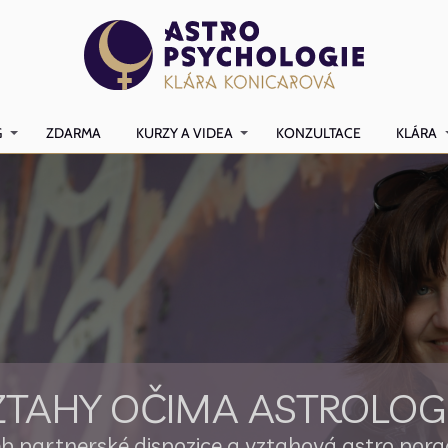
G
ZDARMA
KURZY A VIDEA
KONZULTACE
KLÁRA
ZTAHY OČIMA ASTROLOG
b partnerské dispozice a vztahová astro por