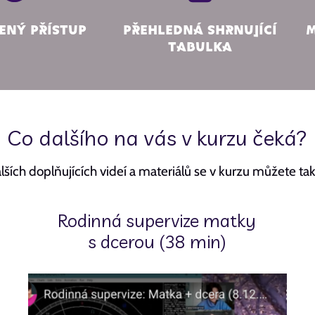
ený přístup
Přehledná shrnující
M
tabulka
Co dalšího na vás v kurzu čeká?
ších doplňujících videí a materiálů se v kurzu můžete také
Rodinná supervize matky
s dcerou (38 min)