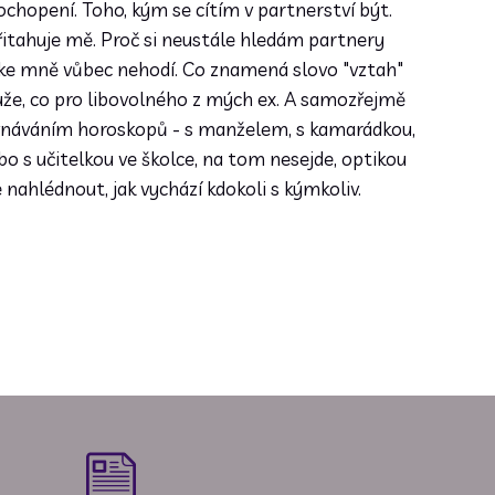
chopení. Toho, kým se cítím v partnerství být.
řitahuje mě. Proč si neustále hledám partnery
e ke mně vůbec nehodí. Co znamená slovo "vztah"
že, co pro libovolného z mých ex. A samozřejmě
vnáváním horoskopů - s manželem, s kamarádkou,
o s učitelkou ve školce, na tom nesejde, optikou
nahlédnout, jak vychází kdokoli s kýmkoliv.