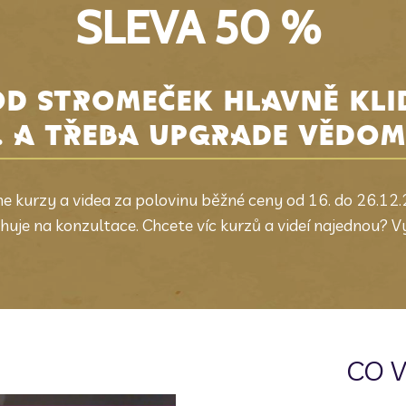
SLEVA 50 %
D STROMEČEK HLAVNĚ KLID
.. A TŘEBA UPGRADE VĚDOM
e kurzy a videa za polovinu běžné ceny od 16. do 26.1
huje na konzultace. Chcete víc kurzů a videí najednou? V
CO V