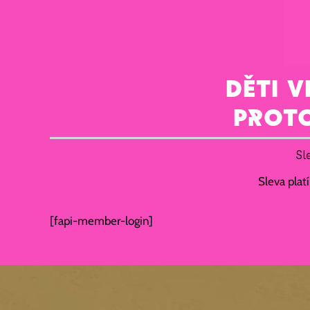
DĚTI V
Proto
Sl
Sleva plat
[fapi-member-login]