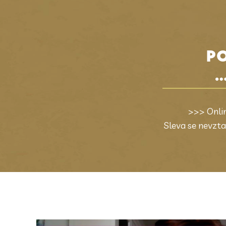
PO
.
>>> Onlin
Sleva se nevzta
Video