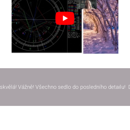
e skvělá! Vážně! Všechno sedlo do posledního detail