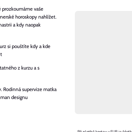
pně prozkoumáme vaše
tnerské horoskopy nahlížet.
nastrii a kdy naopak
rz si pouštíte kdy a kde
t
atného z kurzu a s
ahy. Rodinná supervize matka
human designu
Při platbě kartou v EUR je část