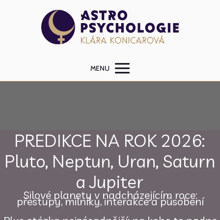
MENU
PREDIKCE NA ROK 2026:
Pluto, Neptun, Uran, Saturn
a Jupiter
Silové planety v nadcházejícím roce:
přestupy, milníky, interakce a působení