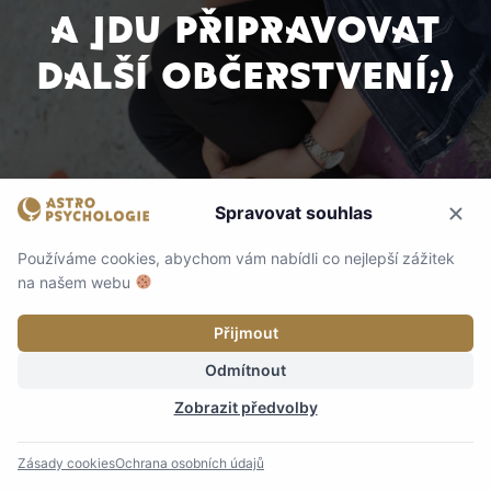
A jdu připravovat
další občerstvení;)
Spravovat souhlas
Používáme cookies, abychom vám nabídli co nejlepší zážitek
na našem webu
Přijmout
Odmítnout
Zobrazit předvolby
Zásady cookies
Ochrana osobních údajů